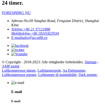
24 timer.
FORESPØRG NU
Adresse:
No.69 Yanghai Road, Fengxian District, Shanghai
Kina
Telefon:
+86 21 37121888
Mobiltelefon:
+86 18101825934
E-mail
sales@accufill.cn
© Copyright - 2018-2023: Alle rettigheder forbeholdes.
Sitemap
-
AMP mobil
Luftkompressor slange
,
Luftslangespole
,
Aa Dækpumpe
,
Luftkompressor pumpe
,
Luftpumpe til gummibåde
,
Dæk pumpe
,
E-mail
E-mail