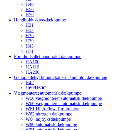
H40
H50
H70
Håndholdt skive-dækpumpe
H31
H33
H36
H39
H43
H71
Forudindstillet håndholdt dækpumpe
HA100
HA110
HA200
Genopladeligt lithium batteri håndholdt dækpumpe
H42
H60/H60C
Vægmonteret automatisk dækpumpe
W50 vægmonteret automatisk dækpumpe
W60 vægmonteret automatisk dækpumpe
W61 High Flow Tire Inflator
W62 nitrogen dækpumpe
W64 højtryksdækpumpe
W80 automatisk dækpumpe
W91 automatisk dækpumpe