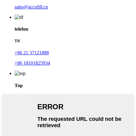
sales@accufill.cn
telefon
Tlf
+86 21 37121888
+86 18101825934
Top