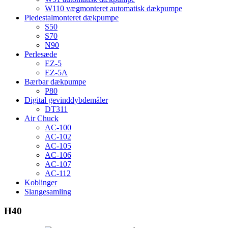
W110 vægmonteret automatisk dækpumpe
Piedestalmonteret dækpumpe
S50
S70
N90
Perlesæde
EZ-5
EZ-5A
Bærbar dækpumpe
P80
Digital gevinddybdemåler
DT311
Air Chuck
AC-100
AC-102
AC-105
AC-106
AC-107
AC-112
Koblinger
Slangesamling
H40