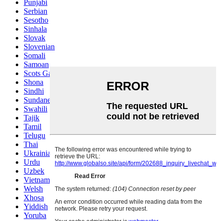
Punjabi
Serbian
Sesotho
Sinhala
Slovak
Slovenian
Somali
Samoan
Scots Gaelic
Shona
Sindhi
Sundanese
Swahili
Tajik
Tamil
Telugu
Thai
Ukrainian
Urdu
Uzbek
Vietnamese
Welsh
Xhosa
Yiddish
Yoruba