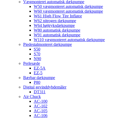
Vægmonteret automatisk dækpumpe
W50 vægmonteret automatisk dækpumpe
W60 vægmonteret automatisk dækpumpe
W61 High Flow Tire Inflator
W62 nitrogen dækpumpe
W64 højtryksdækpumpe
W80 automatisk dækpumpe
W91 automatisk dækpumpe
W110 vægmonteret automatisk dækpumpe
Piedestalmonteret dækpumpe
S50
S70
N90
Perlesæde
EZ-5A
EZ-5
Bærbar dækpumpe
P80
Digital gevinddybdemåler
DT311
Air Chuck
AC-100
AC-102
AC-105
AC-106