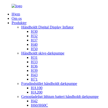
Hjem
Om os
Produkter
Håndholdt Digital Display Inflator
H30
H32
H37
H40
H50
Håndholdt skive-dækpumpe
H31
H33
H36
H39
H43
H71
Forudindstillet håndholdt dækpumpe
HA100
HA200
Genopladeligt lithium batteri håndholdt dækpumpe
H42
H60/H60C